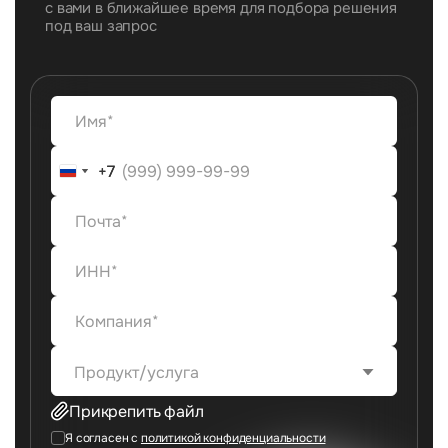
с вами в ближайшее время для подбора решения
под ваш запрос
+7
+7
Продукт/услуга
Прикрепить файл
Я согласен с
политикой конфиденциальности