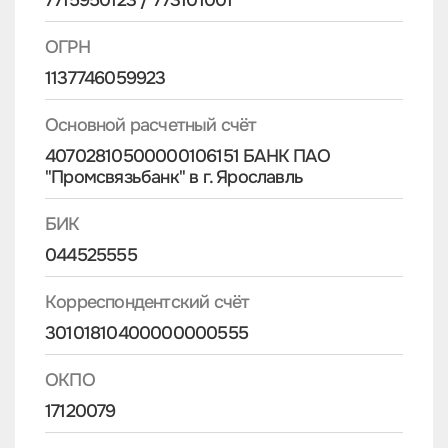
7715950123 / 773101001
ОГРН
1137746059923
Основной расчетный счёт
40702810500000106151 БАНК ПАО
"Промсвязьбанк" в г. Ярославль
БИК
044525555
Корреспондентский счёт
30101810400000000555
ОКПО
17120079