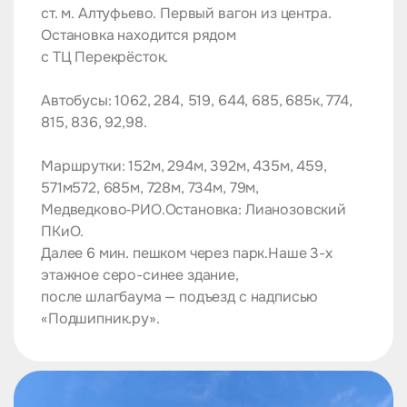
ст. м. Алтуфьево. Первый вагон из центра.
Остановка находится рядом
с ТЦ Перекрёсток.
Автобусы: 1062, 284, 519, 644, 685, 685к, 774,
815, 836, 92,98.
Маршрутки: 152м, 294м, 392м, 435м, 459,
571м572, 685м, 728м, 734м, 79м,
Медведково‑РИО.Остановка: Лианозовский
ПКиО.
Далее 6 мин. пешком через парк.Наше 3-х
этажное серо-синее здание,
после шлагбаума — подъезд с надписью
«Подшипник.ру».