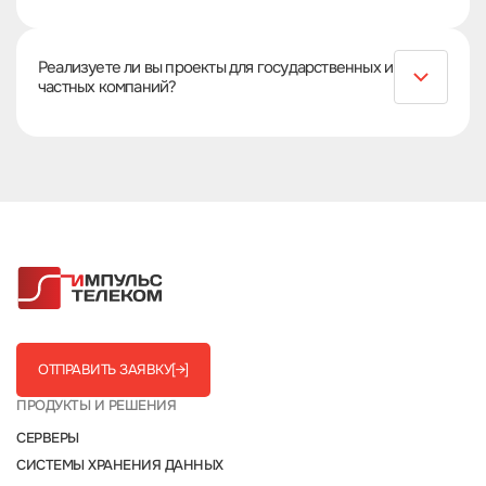
Сервисное сопровождение включает регулярное
обслуживание и плановую замену комплектующих.
Реализуете ли вы проекты для государственных и
частных компаний?
Да, мы выполняем интеграционные проекты для
госструктур и коммерческих организаций,
обеспечивая надежность и соответствие
требованиям регуляторов.
ОТПРАВИТЬ ЗАЯВКУ
[→]
ПРОДУКТЫ И РЕШЕНИЯ
СЕРВЕРЫ
СИСТЕМЫ ХРАНЕНИЯ ДАННЫХ