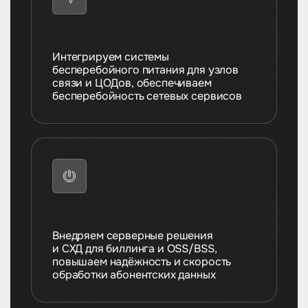
Интегрируем системы
Интегрируем системы
бесперебойного питания для узлов
бесперебойного питания для дата-
связи и ЦОДов, обеспечиваем
центров и офисов, снижаем риски
бесперебойность сетевых сервисов
простоев и потери информации
Внедряем серверные решения
Внедряем серверные решения
и СХД для процессинговых центров,
и СХД для биллинга и OSS/BSS,
обеспечиваем стабильность
повышаем надёжность и скорость
транзакций и быстрый доступ
обработки абонентских данных
к данным