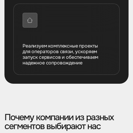
Реализуем комплексные проекты
Реализуем комплексные проекты
для операторов связи, ускоряем
для банков и финтех-компаний,
запуск сервисов и обеспечиваем
обеспечиваем надежное
надежное сопровождение
сопровождение инфраструктуры
Почему компании из разных
сегментов выбирают нас