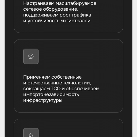
Настраиваем масштабируемое
Настраиваем защищенное сетевое
сетевое оборудование,
оборудование, повышаем
поддерживаем рост трафика
устойчивость и скорость связи
и устойчивость магистралей
между филиалами и сервисами
Применяем собственные
и отечественные технологии,
Применяем собственные решения
сокращаем TCO и обеспечиваем
и гибкие сервисные модели,
импортонезависимость
сокращаем TCO и ускоряем
инфраструктуры
масштабирование инфраструктуры