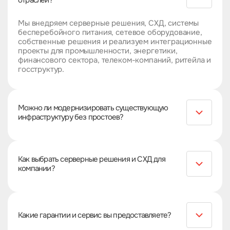
отраслей?
Мы внедряем серверные решения, СХД, системы
бесперебойного питания, сетевое оборудование,
собственные решения и реализуем интеграционные
проекты для промышленности, энергетики,
финансового сектора, телеком-компаний, ритейла и
госструктур.
Можно ли модернизировать существующую
инфраструктуру без простоев?
Да, мы обновляем IТ-инфраструктуру поэтапно,
внедряем новые серверы, хранилища и сетевое
оборудование без остановки бизнес-процессов.
Как выбрать серверные решения и СХД для
компании?
Мы подбираем серверные системы и
корпоративные хранилища на основе анализа
нагрузки, требований к безопасности и
Какие гарантии и сервис вы предоставляете?
масштабируемости IТ-инфраструктуры.