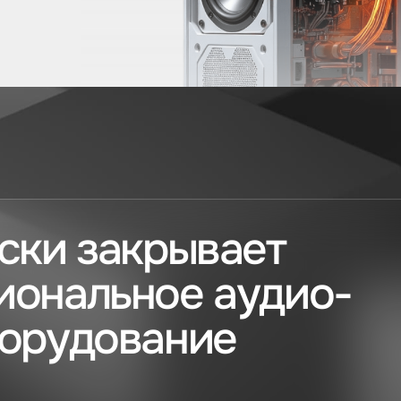
ски закрывает
иональное аудио-
борудование