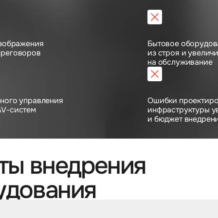
изображения
Бытовое оборудов
ереговоров
из строя и увелич
на обслуживание
нного управления
Ошибки проектиро
AV-систем
инфраструктуры у
и бюджет внедрен
ты внедрения
удования