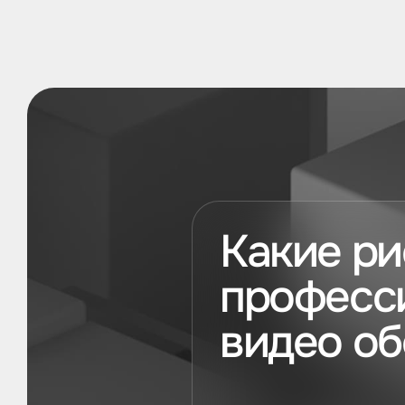
Какие ри
професс
видео о