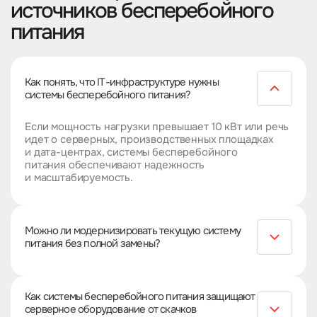
источников бесперебойного
питания
Как понять, что IТ-инфраструктуре нужны
системы бесперебойного питания?
Если мощность нагрузки превышает 10 кВт или речь
идет о серверных, производственных площадках
и дата-центрах, системы бесперебойного
питания обеспечивают надежность
и масштабируемость.
Можно ли модернизировать текущую систему
питания без полной замены?
Некоторые модели 3-х фазных источников
бесперебойного питания дают возможность
Как системы бесперебойного питания защищают
поэтапного расширения и модернизации. Это
серверное оборудование от скачков
помогает оптимизировать затраты и сохранить