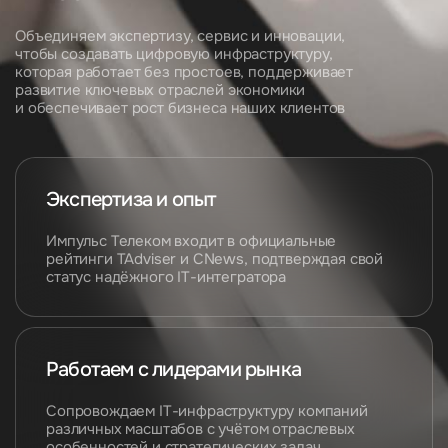
Объединяем экспертизу, сервис и инновации,
чтобы создавать цифровую инфраструктуру,
которая работает без простоев, поддерживает
развитие ключевых отраслей экономики
и обеспечивает рост бизнеса наших клиентов
Экспертиза
и опыт
Импульс Телеком входит в официальные
рейтинги TAdviser и CNews, подтверждая свой
статус надёжного IT-интегратора
Работаем
с лидерами рынка
Сопровождаем IT-инфраструктуру компаний
различных масштабов с учётом отраслевых
особенностей и стратегических задач