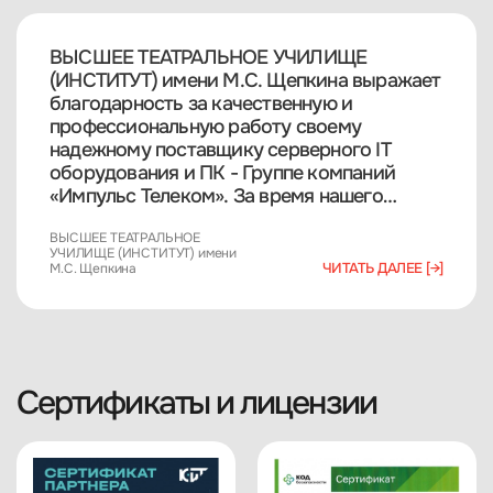
ВЫСШЕЕ ТЕАТРАЛЬНОЕ УЧИЛИЩЕ
(ИНСТИТУТ) имени М.С. Щепкина выражает
благодарность за качественную и
профессиональную работу своему
надежному поставщику серверного IT
оборудования и ПК - Группе компаний
«Импульс Телеком». За время нашего
сотрудничества компания
ВЫСШЕЕ ТЕАТРАЛЬНОЕ
зарекомендовала себя с положительной
УЧИЛИЩЕ (ИНСТИТУТ) имени
стороны.<br>
ЧИТАТЬ ДАЛЕЕ [→]
М.С. Щепкина
<ul>
<li>широкий ассортимент продукции в
наличии;</li>
<li>
оперативная и качественная работа
Сертификаты и лицензии
склада;</li>
<li>
отличное сочетание цены и качества.</li>
</ul>