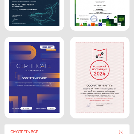
Мы высоко ценим совместную работу с
Вашей компанией и выражаем надежду на
дальнейшее тесное сотрудничество.
Можем рекомендовать Группу компаний
«Импульс Телеком» как надежного
партнера.
СМОТРЕТЬ ВСЕ
[→]