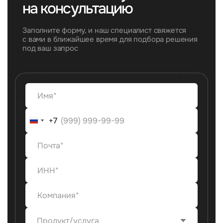
на консультацию
Заполните форму, и наш специалист свяжется
с вами в ближайшее время для подбора решения
под ваш запрос
+7
+7
Продукт/услуга