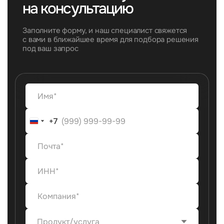
на консультацию
Заполните форму, и наш специалист свяжется
с вами в ближайшее время для подбора решения
под ваш запрос
+7
+7
Продукт/услуга