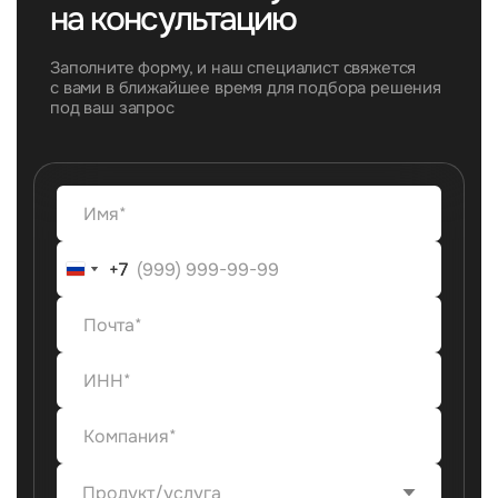
на консультацию
Заполните форму, и наш специалист свяжется
с вами в ближайшее время для подбора решения
под ваш запрос
+7
+7
Продукт/услуга