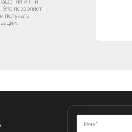
нащения ИТ- и
. Это позволяет
и получать
изации.
ю