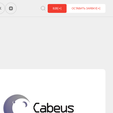
B2B
[→]
ОСТАВИТЬ ЗАЯВКУ
[→]