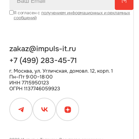
[→]
Я согласен с
получением информационных и рекламных
сообщений
zakaz@impuls-it.ru
+7 (499) 283-45-71
г. Москва, ул. Угличская, домовл. 12, корп. 1
Пн–Пт 9:00–18:00
ИНН 7715950123
ОГРН 1137746059923