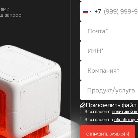
вами
+7
+7
ш запрос
Продукт/услуга
Прикрепить файл
Я согласен с
политикой к
Я согласен на
обработку 
ОТПРАВИТЬ ЗАЯВКУ
[→]