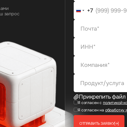
вами
+7
+7
ш запрос
Продукт/услуга
Прикрепить файл
Я согласен с
политикой к
Я согласен на
обработку 
ОТПРАВИТЬ ЗАЯВКУ
[→]