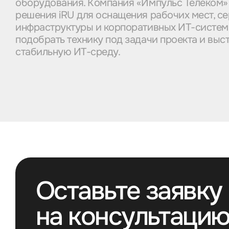
оборудования. Компания «Импульс Телеком»
решения iRU для оснащения рабочих мест, с
инфраструктуры и корпоративных ИТ-систем.
подобрать технику под задачи проекта и выс
стабильную ИТ-среду.
Оставьте заявку
на консультаци