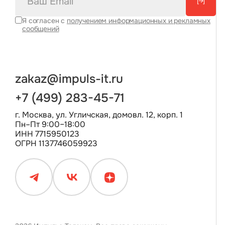
[→]
Я согласен с
получением информационных и рекламных
сообщений
zakaz@impuls-it.ru
+7 (499) 283-45-71
г. Москва, ул. Угличская, домовл. 12, корп. 1
Пн–Пт 9:00–18:00
ИНН 7715950123
ОГРН 1137746059923