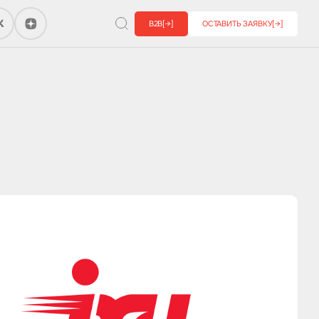
B2B
[→]
ОСТАВИТЬ ЗАЯВКУ
[→]