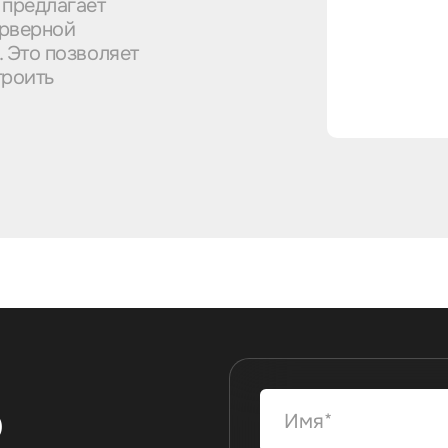
 предлагает
ерверной
 Это позволяет
троить
ю