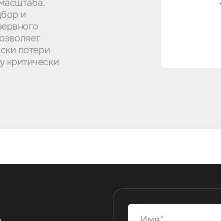
масштаба.
дбор и
зервного
позволяет
иски потери
у критически
ю