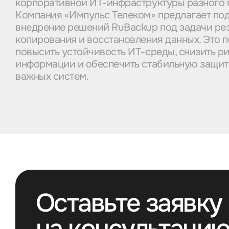
корпоративной ИТ-инфраструктуры разного 
Компания «Импульс Телеком» предлагает по
внедрение решений RuBackup под задачи ре
копирования и восстановления данных. Это 
повысить устойчивость ИТ-среды, снизить р
информации и обеспечить стабильную защит
важных систем.
Оставьте заявку
на консультаци