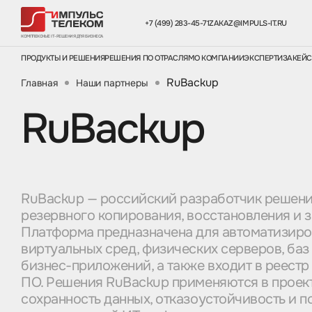
+7 (499) 283-45-71
ZAKAZ@IMPULS-IT.RU
КОМПЛЕКСНЫЕ IT-РЕШЕНИЯ ДЛЯ БИЗНЕСА
ПРОДУКТЫ И РЕШЕНИЯ
РЕШЕНИЯ ПО ОТРАСЛЯМ
О КОМПАНИИ
ЭКСПЕРТИЗА
КЕЙ
RuBackup
Главная
Наши партнеры
RuBackup
RuBackup — российский разработчик решени
резервного копирования, восстановления и 
Платформа предназначена для автоматизир
виртуальных сред, физических серверов, баз
бизнес-приложений, а также входит в реестр
ПО. Решения RuBackup применяются в проект
сохранность данных, отказоустойчивость и 