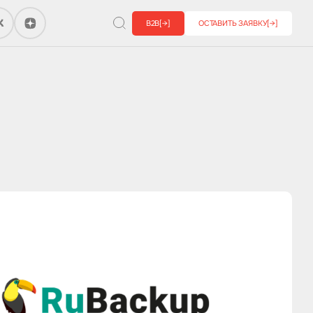
B2B
[→]
ОСТАВИТЬ ЗАЯВКУ
[→]