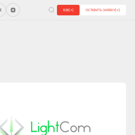
B2B
[→]
ОСТАВИТЬ ЗАЯВКУ
[→]