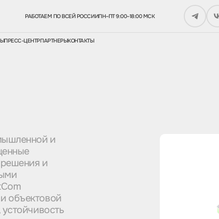
РАБОТАЕМ ПО ВСЕЙ РОССИИ
ПН–ПТ 9:00–18:00 МСК
СЫ
ПРЕСС-ЦЕНТР
ПАРТНЕРЫ
КОНТАКТЫ
мышленной и
щенные
x-решения и
ными
htCom
 и объектовой
, устойчивость