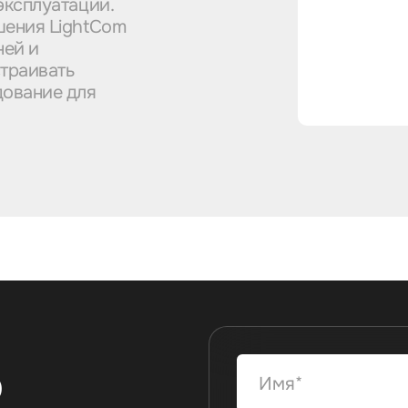
эксплуатации.
шения LightCom
ней и
траивать
дование для
ю