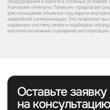
оборудования и работа в сложных условиях 
Компания «Импульс Телеком» предлагает ре
для оснащения объектов под задачи внутрен
аварийной коммуникации. Это позволяет выс
надежную систему связи и подбирать обору
критически важных сценариев эксплуатации.
Оставьте заявку
на консультаци