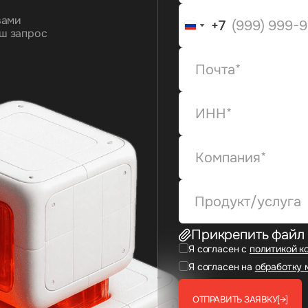
вами
+7
+7
ш запрос
Продукт/услуга
Прикрепить файл
Я согласен с
политикой к
Я согласен на
обработку 
ОТПРАВИТЬ ЗАЯВКУ
[→]