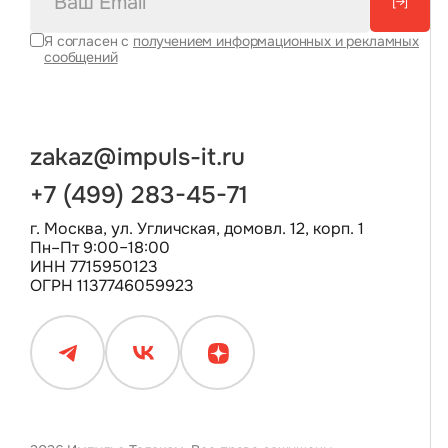
[→]
Я согласен с
получением информационных и рекламных
сообщений
zakaz@impuls-it.ru
+7 (499) 283-45-71
г. Москва, ул. Угличская, домовл. 12, корп. 1
Пн–Пт 9:00–18:00
ИНН 7715950123
ОГРН 1137746059923