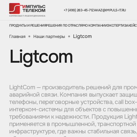
+7 (499) 283-45-71
ZAKAZ@IMPULS-IT.RU
КОМПЛЕКСНЫЕ IT-РЕШЕНИЯ ДЛЯ БИЗНЕСА
ПРОДУКТЫ И РЕШЕНИЯ
РЕШЕНИЯ ПО ОТРАСЛЯМ
О КОМПАНИИ
ЭКСПЕРТИЗА
КЕЙ
Ligtcom
Главная
Наши партнеры
Ligtcom
LightCom — производитель решений для про
аварийной связи. Компания выпускает защи
телефоны, переговорные устройства, call bo
интерком-системы для объектов с повышен
требованиями к надежности. Продукция Lig
применяется в промышленной, транспортной
инфраструктуре, где важны стабильная связь