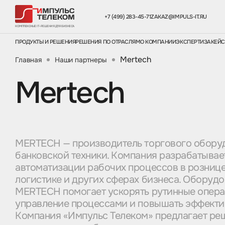
+7 (499) 283-45-71
ZAKAZ@IMPULS-IT.RU
КОМПЛЕКСНЫЕ IT-РЕШЕНИЯ ДЛЯ БИЗНЕСА
ПРОДУКТЫ И РЕШЕНИЯ
РЕШЕНИЯ ПО ОТРАСЛЯМ
О КОМПАНИИ
ЭКСПЕРТИЗА
КЕЙ
Mertech
Главная
Наши партнеры
Mertech
MERTECH — производитель торгового обору
банковской техники. Компания разрабатывае
автоматизации рабочих процессов в рознице
логистике и других сферах бизнеса. Оборуд
MERTECH помогает ускорять рутинные опера
управление процессами и повышать эффекти
Компания «Импульс Телеком» предлагает р