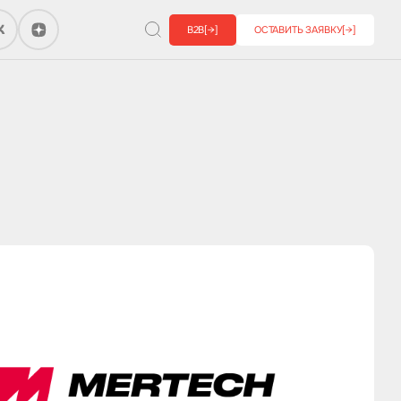
B2B
[→]
ОСТАВИТЬ ЗАЯВКУ
[→]