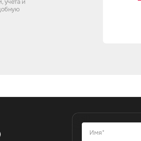
, учета и
удобную
ю