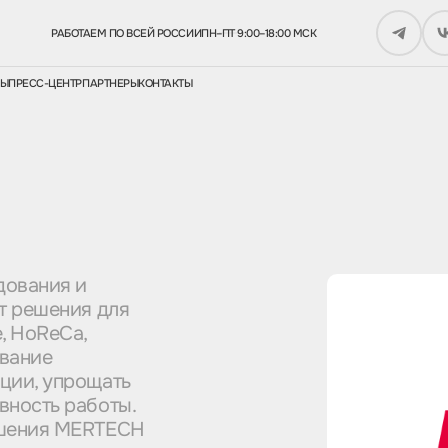
РАБОТАЕМ ПО ВСЕЙ РОССИИ
ПН–ПТ 9:00–18:00 МСК
СЫ
ПРЕСС-ЦЕНТР
ПАРТНЕРЫ
КОНТАКТЫ
дования и
т решения для
, HoReCa,
ование
ции, упрощать
вность работы.
ешения MERTECH