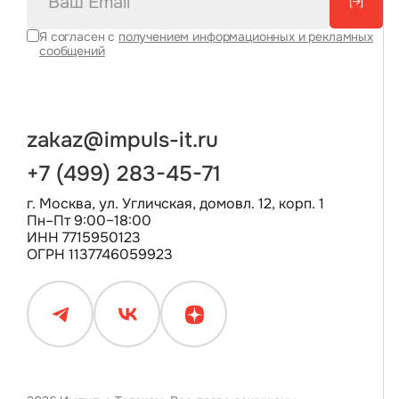
[→]
Я согласен с
получением информационных и рекламных
сообщений
zakaz@impuls-it.ru
+7 (499) 283-45-71
г. Москва, ул. Угличская, домовл. 12, корп. 1
Пн–Пт 9:00–18:00
ИНН 7715950123
ОГРН 1137746059923