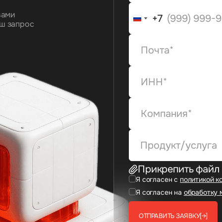
вами
+7
+7
ш запрос
Продукт/услуга
Прикрепить файл
Я согласен с
политикой к
Я согласен на
обработку 
ОТПРАВИТЬ ЗАЯВКУ
[→]