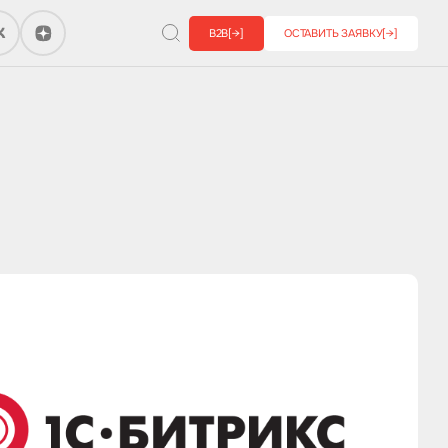
B2B
[→]
ОСТАВИТЬ ЗАЯВКУ
[→]