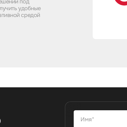
решений под
олучить удобные
ативной средой
ю