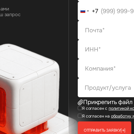
вами
+7
+7
ш запрос
Продукт/услуга
Прикрепить файл
Я согласен с
политикой к
Я согласен на
обработку 
ОТПРАВИТЬ ЗАЯВКУ
[→]