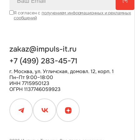
[→]
Я согласен с
получением информационных и рекламных
сообщений
zakaz@impuls-it.ru
+7 (499) 283-45-71
г. Москва, ул. Угличская, домовл. 12, корп. 1
Пн–Пт 9:00–18:00
ИНН 7715950123
ОГРН 1137746059923