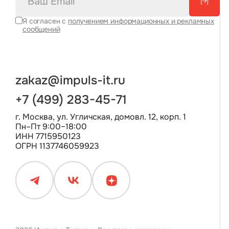
[→]
Я согласен с
получением информационных и рекламных
сообщений
zakaz@impuls-it.ru
+7 (499) 283-45-71
г. Москва, ул. Угличская, домовл. 12, корп. 1
Пн–Пт 9:00–18:00
ИНН 7715950123
ОГРН 1137746059923