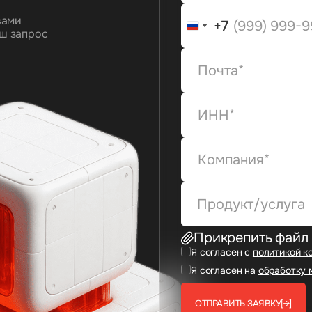
вами
+7
+7
ш запрос
Продукт/услуга
Прикрепить файл
Я согласен с
политикой к
Я согласен на
обработку 
ОТПРАВИТЬ ЗАЯВКУ
[→]