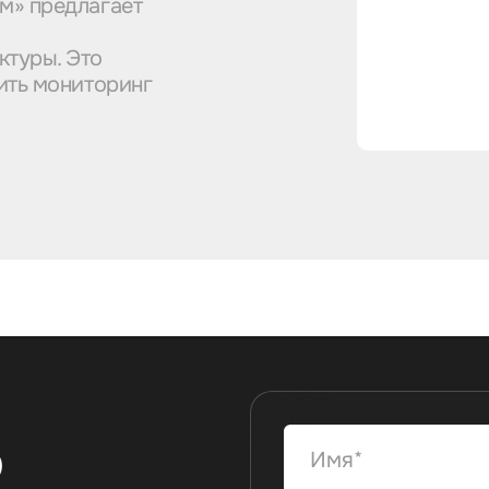
м» предлагает
ктуры. Это
ить мониторинг
ю