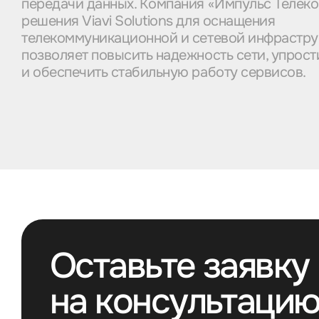
передачи данных. Компания «Импульс Телеко
решения Viavi Solutions для оснащения
телекоммуникационной и сетевой инфрастру
позволяет повысить надежность сети, упрост
и обеспечить стабильную работу сервисов.
Оставьте заявку
на консультаци