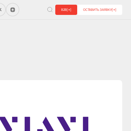
B2B
[→]
ОСТАВИТЬ ЗАЯВКУ
[→]