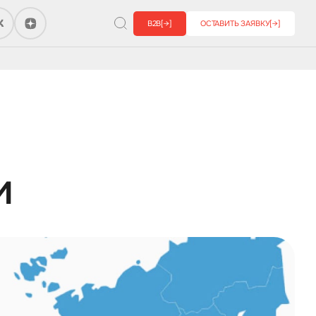
B2B
[→]
ОСТАВИТЬ ЗАЯВКУ
[→]
и