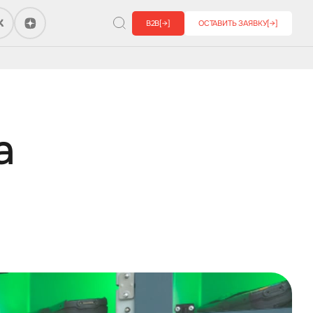
B2B
[→]
ОСТАВИТЬ ЗАЯВКУ
[→]
а